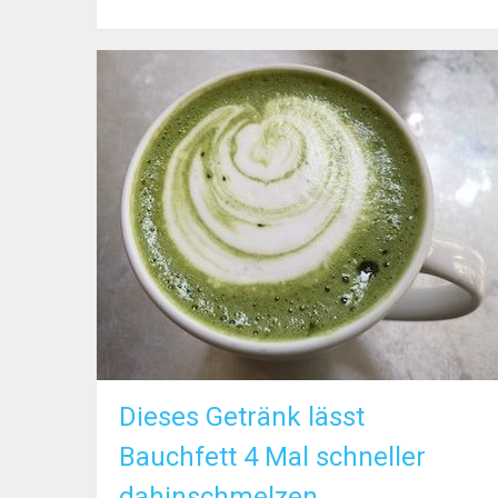
Dieses Getränk lässt
Bauchfett 4 Mal schneller
dahinschmelzen