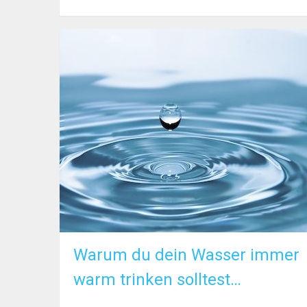
Warum du dein Wasser immer
warm trinken solltest…